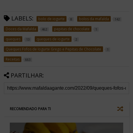
LABELS:
bolo de iogurte
bolos da mafalda
8
142
Doces da Mafalda
pepitas de chocolate
462
1
queques
queques de iogurte
13
2
Queques Fofos de Iogurte Grego e Pepitas de Chocolate
1
Receitas
663
PARTILHAR:
RECOMENDADO PARA TI