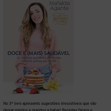
No 3º livro apresento sugestões irresistíveis que vão
deixar miúdos e graúdos a babar! Receitas fáceis e