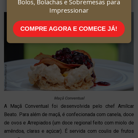
Bolos, Bolachas e Sobremesas para
Impressionar
COMPRE AGORA E COMECE JÁ!
Maçã Conventual
A Maçã Conventual foi desenvolvida pelo chef Amílcar
Beato. Para além de maçã, é confecionada com canela, doce
de ovos e Arrepiados (um doce regional feito com miolo de
amêndoa, claras e açúcar). É servida com coulis de frutos