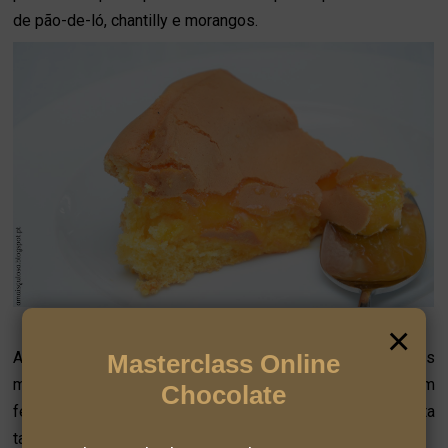
de pão-de-ló, chantilly e morangos.
×
Pão-de-ló de Alfeizerão
Agora sim, este Pão-de-ló de Alfeizerão faz parte dos
Masterclass Online
meus favoritos. Gemas, ovos inteiros, açúcar e farinha com
Chocolate
fermento são os ingredientes. Se quiserem a receita
também a posso publicar, foi gentilmente cedida pelo chef.