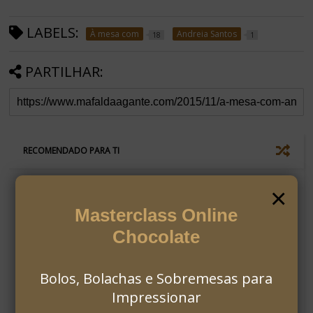
LABELS:
À mesa com
Andreia Santos
18
1
PARTILHAR:
RECOMENDADO PARA TI
×
Masterclass Online
Chocolate
Bolos, Bolachas e Sobremesas para
À mesa com...Catarina Camacho
Impressionar