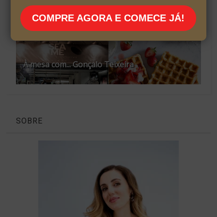
COMPRE AGORA E COMECE JÁ!
À mesa com... Gonçalo Teixeira
SOBRE