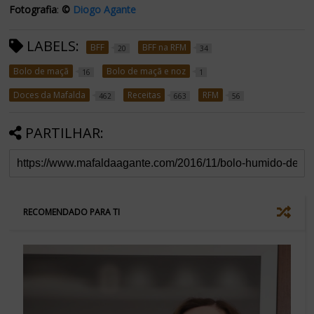
Fotografia
:
©
Diogo Agant
e
LABELS:
BFF
BFF na RFM
20
34
Bolo de maçã
Bolo de maçã e noz
16
1
Doces da Mafalda
Receitas
RFM
462
663
56
PARTILHAR:
RECOMENDADO PARA TI