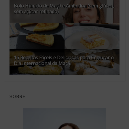
Bolo Húmido de Maçã e Amêndoa (sem glúten,
sem açúcar refinado)
16 Receitas Fáceis e Deliciosas para Celebrar o
Dia Internacional da Maçã
SOBRE