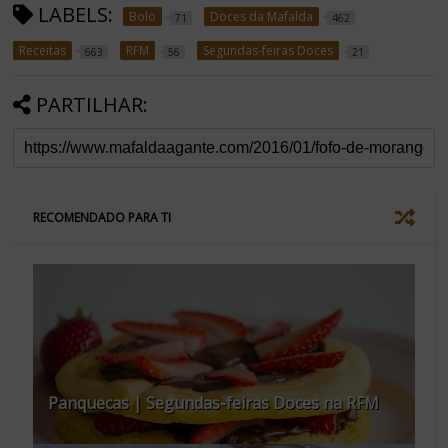
LABELS:
Bolo
Doces da Mafalda
71
462
Receitas
RFM
Segundas-feiras Doces
663
56
21
PARTILHAR:
RECOMENDADO PARA TI
Panquecas | Segundas-feiras Doces na RFM