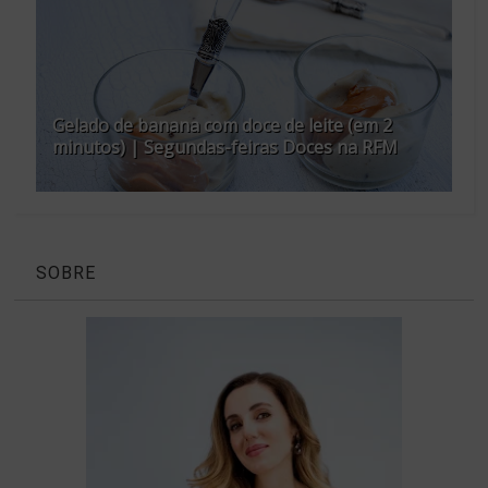
Gelado de banana com doce de leite (em 2
minutos) | Segundas-feiras Doces na RFM
SOBRE