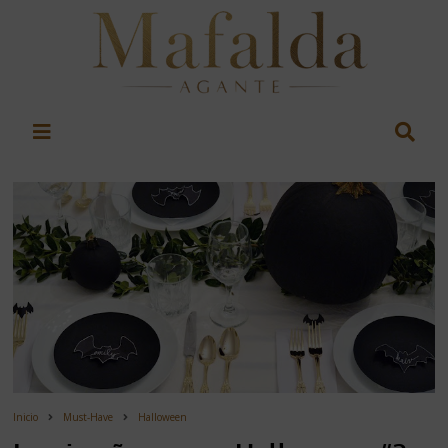
Inicio
Must-Have
Halloween