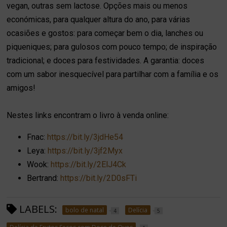
vegan, outras sem lactose. Opções mais ou menos
económicas, para qualquer altura do ano, para várias
ocasiões e gostos: para começar bem o dia, lanches ou
piqueniques; para gulosos com pouco tempo; de inspiração
tradicional; e doces para festividades. A garantia: doces
com um sabor inesquecível para partilhar com a família e os
amigos!
Nestes links encontram o livro à venda online:
Fnac:
https://bit.ly/3jdHe54
Leya:
https://bit.ly/3jf2Myx
Wook:
https://bit.ly/2ElJ4Ck
Bertrand:
https://bit.ly/2D0sFTi
LABELS:
bolo de natal
Delícia
4
5