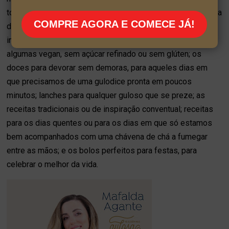
todas as ocasiões. Seja para começar bem o dia; para «o dia
COMPRE AGORA E COMECE JÁ!
do pecado sem remorsos», ou seja, os doces que podem
ingerir sem sentimentos de culpa, com opções saudáveis,
algumas vegan, sem açúcar refinado ou sem glúten; os
doces para devorar sem demoras, para aqueles dias em
que precisamos de uma gulodice pronta em poucos
minutos; lanches para qualquer guloso que se preze; as
receitas tradicionais ou de inspiração conventual; receitas
para os dias quentes ou para os dias em que só estamos
bem acompanhados com uma chávena de chá a fumegar
entre as mãos; e os bolos perfeitos para festas, para
celebrar o melhor da vida.