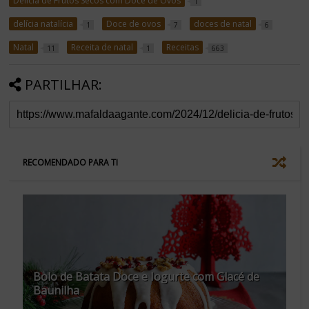
Delícia de Frutos Secos com Doce de Ovos
1
delícia natalícia
Doce de ovos
doces de natal
1
7
6
Natal
Receita de natal
Receitas
11
1
663
PARTILHAR:
RECOMENDADO PARA TI
Bolo de Batata Doce e Iogurte com Glacé de
Baunilha