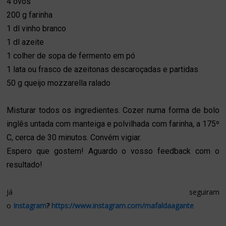
4 ovos
200 g farinha
1 dl vinho branco
1 dl azeite
1 colher de sopa de fermento em pó
1 lata ou frasco de azeitonas descaroçadas e partidas
50 g queijo mozzarella ralado
Misturar todos os ingredientes. Cozer numa forma de bolo
inglês untada com manteiga e polvilhada com farinha, a 175º
C, cerca de 30 minutos. Convém vigiar.
Espero que gostem! Aguardo o vosso feedback com o
resultado
!
Já seguiram
o
Instagram
?
https://www.instagram.com/mafaldaagante