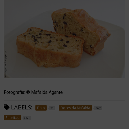
Fotografia: © Mafalda Agante
LABELS:
Bolo
Doces da Mafalda
71
462
Receitas
663