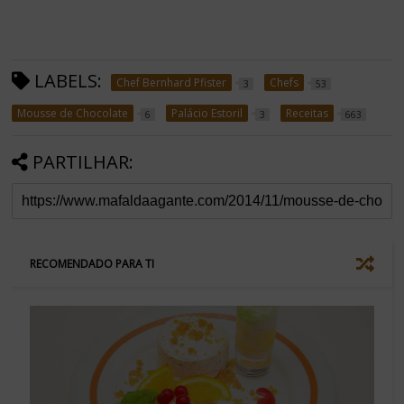
LABELS:
Chef Bernhard Pfister
Chefs
3
53
Mousse de Chocolate
Palácio Estoril
Receitas
6
3
663
PARTILHAR:
RECOMENDADO PARA TI