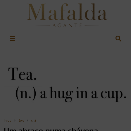
Inicio
Bolo
chá
Um abraço numa chávena