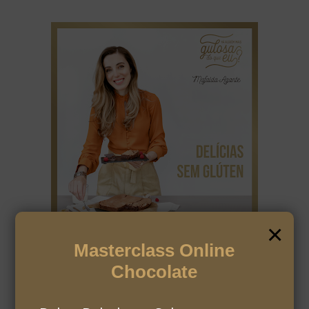
×
Masterclass Online
Chocolate