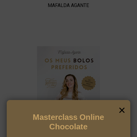
MAFALDA AGANTE
×
Masterclass Online
Chocolate