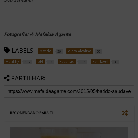
Fotografia: © Mafalda Agante
LABELS:
batido
dieta alcalina
36
30
Healthy
pH
Receitas
Saudável
152
18
663
35
PARTILHAR:
RECOMENDADO PARA TI