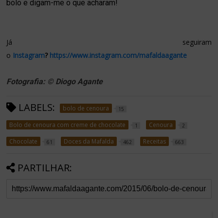
bolo e digam-me o que acharam!
Já seguiram
o
Instagram
?
https://www.instagram.com/mafaldaagante
Fotografia: © Diogo Agante
LABELS:
bolo de cenoura
15
Bolo de cenoura com creme de chocolate
Cenoura
1
2
Chocolate
Doces da Mafalda
Receitas
61
462
663
PARTILHAR: