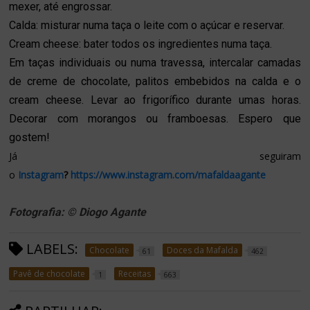
mexer, até engrossar.
Calda: misturar numa taça o leite com o açúcar e reservar.
Cream cheese: bater todos os ingredientes numa taça.
Em taças individuais ou numa travessa, intercalar camadas
de creme de chocolate, palitos embebidos na calda e o
cream cheese. Levar ao frigorífico durante umas horas.
Decorar com morangos ou framboesas. Espero que
gostem!
Já seguiram
o
Instagram
?
https://www.instagram.com/mafaldaagante
Fotografia: © Diogo Agante
LABELS:
Chocolate
Doces da Mafalda
61
462
Pavê de chocolate
Receitas
1
663