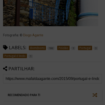
Fotografia: ©
Diogo Agante
LABELS:
Bom(bom)
Piódão
Portugal
106
1
3
Portugal é lindo
1
PARTILHAR:
RECOMENDADO PARA TI