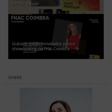
ler, ver e ouvir
Gulosos, estão convidados para o
showcooking na Fnac Coimbra
SOBRE