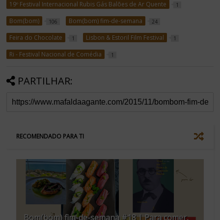
19º Festival Internacional Rubis Gás Balões de Ar Quente
1
Bom(bom)
Bom(bom) fim-de-semana
106
24
Feira do Chocolate
Lisbon & Estoril Film Festival
1
1
Ri - Festival Nacional de Comédia
1
PARTILHAR:
RECOMENDADO PARA TI
Bom(bom) fim-de-semana #18 | Para comer,