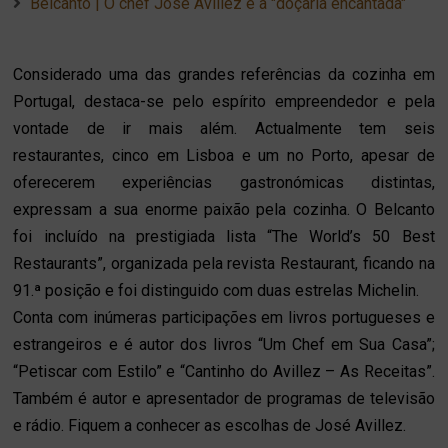
Belcanto | O chef José Avillez e a "doçaria encantada"
Considerado uma das grandes referências da cozinha em
Portugal, destaca-se pelo espírito empreendedor e pela
vontade de ir mais além. Actualmente tem seis
restaurantes, cinco em Lisboa e um no Porto, apesar de
oferecerem experiências gastronómicas distintas,
expressam a sua enorme paixão pela cozinha. O Belcanto
foi incluído na prestigiada lista “The World’s 50 Best
Restaurants”, organizada pela revista Restaurant, ficando na
91.ª posição e foi distinguido com duas estrelas Michelin.
Conta com inúmeras participações em livros portugueses e
estrangeiros e é autor dos livros “Um Chef em Sua Casa”;
“Petiscar com Estilo” e “Cantinho do Avillez – As Receitas”.
Também é autor e apresentador de programas de televisão
e rádio. Fiquem a conhecer as escolhas de José Avillez.