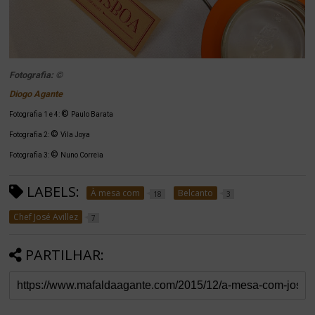
Fotografia: ©
Diogo Agante
©
Fotografia 1 e 4:
Paulo Barata
©
Fotografia 2:
Vila Joya
©
Fotografia 3:
Nuno Correia
LABELS:
À mesa com
Belcanto
18
3
Chef José Avillez
7
PARTILHAR: