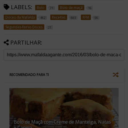
LABELS:
Bolo
Bolo de maçã
71
16
Doces da Mafalda
Receitas
RFM
462
663
56
Segundas-feiras Doces
21
PARTILHAR:
RECOMENDADO PARA TI
Bolo de Maçã com Creme de Manteiga, Natas
e Canela