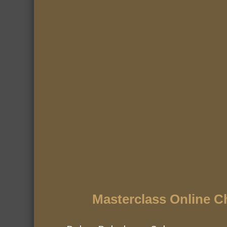
Masterclass Online C