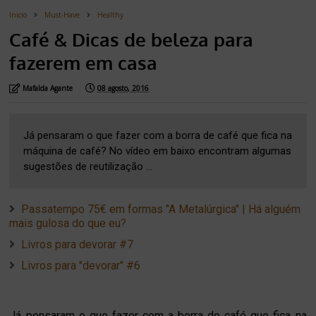
Inicio
Must-Have
Healthy
Café & Dicas de beleza para
fazerem em casa
Mafalda Agante
08 agosto, 2016
Já pensaram o que fazer com a borra de café que fica na
máquina de café? No vídeo em baixo encontram algumas
sugestões de reutilização ...
Passatempo 75€ em formas "A Metalúrgica" | Há alguém
mais gulosa do que eu?
Livros para devorar #7
Livros para "devorar" #6
Já pensaram o que fazer com a borra de café que fica na