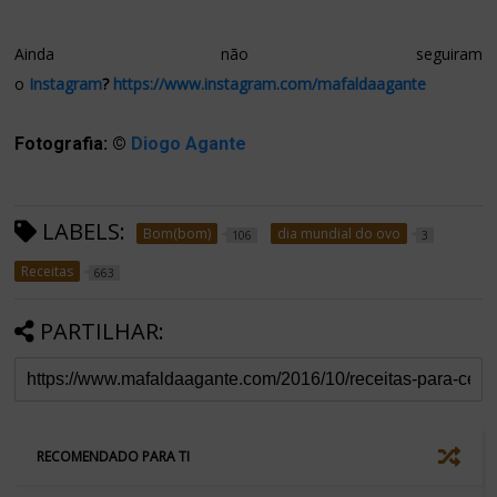
Ainda não seguiram
o
Instagram
?
https://www.instagram.com/mafaldaagante
Fotografia:
©
Diogo Agant
e
LABELS:
Bom(bom)
dia mundial do ovo
106
3
Receitas
663
PARTILHAR:
RECOMENDADO PARA TI