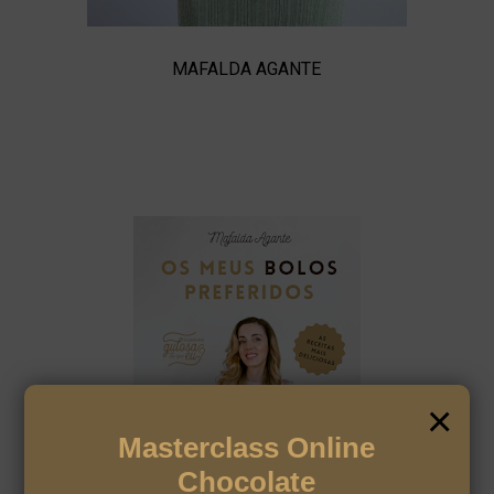
MAFALDA AGANTE
×
Masterclass Online
Chocolate