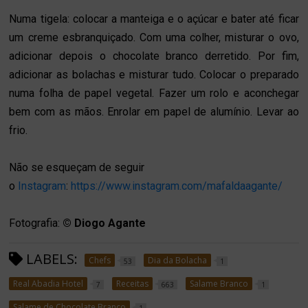
Numa tigela: colocar a manteiga e o açúcar e bater até ficar
um creme esbranquiçado. Com uma colher, misturar o ovo,
adicionar depois o chocolate branco derretido. Por fim,
adicionar as bolachas e misturar tudo. Colocar o preparado
numa folha de papel vegetal. Fazer um rolo e aconchegar
bem com as mãos. Enrolar em papel de alumínio. Levar ao
frio.
Não se esqueçam de seguir
o
Instagram
:
https://www.instagram.com/mafaldaagante/
Fotografia:
© Diogo Agante
LABELS:
Chefs
Dia da Bolacha
53
1
Real Abadia Hotel
Receitas
Salame Branco
7
663
1
Salame de Chocolate Branco
1