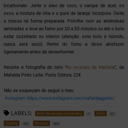
bicarbonato. Junte o óleo de coco, o xarope de ácer, os
ovos, a mistura de chia e o puré de laranja. Incorpore. Deite
a massa na forma preparada. Polvilhe com as amêndoas
laminadas e leve ao forno por 20 a 30 minutos ou até o bolo
estar cozinhado no interior (atenção: este bolo é húmido,
nunca será seco). Retire do forno e deixe arrefecer
ligeiramente antes de desenformar.
Receita e fotografia do livro "
As receitas da Mafalda
", de
Mafalda Pinto Leite. Porto Editora. 22€.
Não se esqueçam de seguir o meu
Instagram
:
https://www.instagram.com/mafaldaagante/
LABELS:
Bolo de Laranja e Amêndoa
Chefs
1
53
Healthy
Receitas
152
663