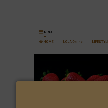
MENU
HOME
LOJA Online
LIFESTYL