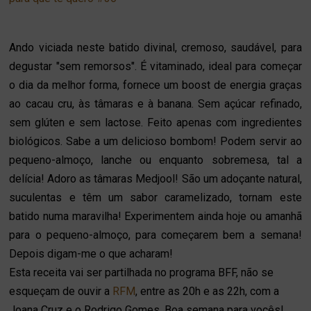
Ando viciada neste batido divinal, cremoso, saudável, para
degustar "sem remorsos". É vitaminado, ideal para começar
o dia da melhor forma, fornece um boost de energia graças
ao cacau cru, às tâmaras e à banana. Sem açúcar refinado,
sem glúten e sem lactose. Feito apenas com ingredientes
biológicos. Sabe a um delicioso bombom! Podem servir ao
pequeno-almoço, lanche ou enquanto sobremesa, tal a
delícia! Adoro as tâmaras Medjool! São um adoçante natural,
suculentas e têm um sabor caramelizado, tornam este
batido numa maravilha! Experimentem ainda hoje ou amanhã
para o pequeno-almoço, para começarem bem a semana!
Depois digam-me o que acharam!
Esta receita vai ser
partilhada no programa BFF, não se
esqueçam de ouvir
a
RFM
, entre as 20h e as 22h, com a
Joana Cruz e o Rodrigo Gomes. Boa semana para vocês!