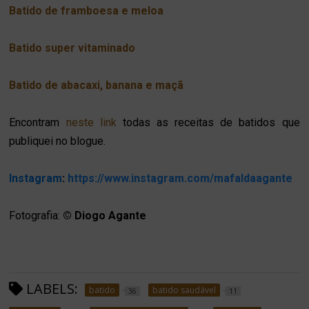
Batido de framboesa e meloa
Batido super vitaminado
Batido de abacaxi, banana e maçã
Encontram
neste link
todas as receitas de batidos que
publiquei no blogue.
Instagram
:
https://www.instagram.com/mafaldaagante
Fotografia:
© Diogo Agante
LABELS:
batido
batido saudável
36
11