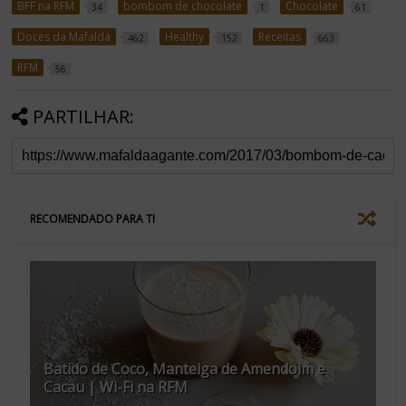
BFF na RFM
bombom de chocolate
Chocolate
34
1
61
Doces da Mafalda
Healthy
Receitas
462
152
663
RFM
56
PARTILHAR:
RECOMENDADO PARA TI
Batido de Coco, Manteiga de Amendoim e
Cacau | Wi-Fi na RFM