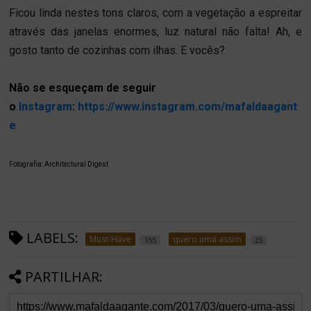
Ficou linda nestes tons claros, com a vegetação a espreitar 
através das janelas enormes, luz natural não falta! Ah, e 
gosto tanto de cozinhas com ilhas. 
E vocês? 
Não se esqueçam de seguir
o
Instagram
:
https://www.instagram.com/mafaldaagant
e
Fotografia: Architectural Digest
LABELS:
Must-Have
quero uma assim
155
25
PARTILHAR: