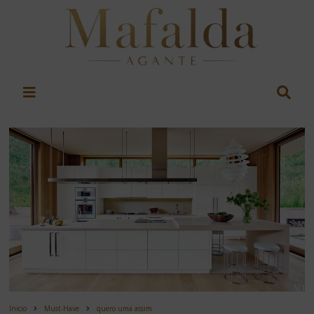
Inicio
Must-Have
quero uma assim