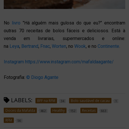
No
livro
"Há alguém mais gulosa do que eu?" encontram
outras 70 receitas de bolos fáceis e deliciosos. Está à
venda em livrarias, supermercados e online:
na
Leya
,
Bertrand
,
Fnac
,
Worten
, no
Wook
, e no
Continente
.
Instagram
https://www.instagram.com/mafaldaagante/
Fotografia:
© Diogo Agante
LABELS:
BFF na RFM
Bolo saudável de cacau
34
1
Doces da Mafalda
Healthy
Receitas
462
152
663
RFM
56