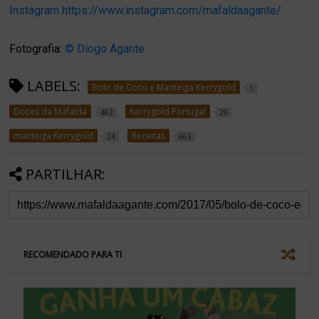
Instagram
https://www.instagram.com/mafaldaagante/
Fotografia:
© Diogo Agante
LABELS:
Bolo de Coco e Manteiga Kerrygold
1
Doces da Mafalda
Kerrygold Portugal
462
29
manteiga Kerrygold
Receitas
24
663
PARTILHAR:
RECOMENDADO PARA TI