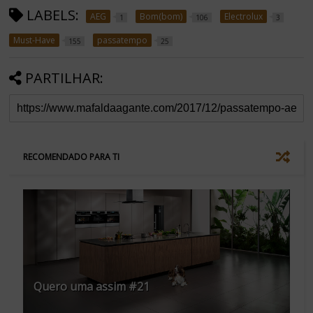
LABELS:
AEG
Bom(bom)
Electrolux
1
106
3
Must-Have
passatempo
155
25
PARTILHAR:
RECOMENDADO PARA TI
Quero uma assim #21