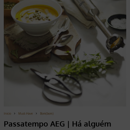
Inicio
Must-Have
Bom(bom)
Passatempo AEG | Há alguém