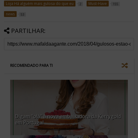
Loja Há alguém mais gulosa do que eu
Must-Have
2
155
news
53
PARTILHAR:
RECOMENDADO PARA TI
Digam "olá" à nova embaixadora da Kerrygold
em Portugal