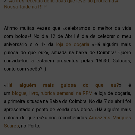
As três receitas deliciosas que levei ao programa A
Nossa Tarde na RTP
Afirmo muitas vezes que «celebramos o melhor da vida
com bolos»! No dia 12 de Abril é dia de celebrar o meu
aniversário e o 1º da
loja de doçaria
«Há alguém mais
gulosa do que eu?», situada na baixa de Coimbra! Quero
convidá-los a estarem presentes pelas 16h30. Gulosos,
conto com vocês?
:)
«
Há alguém mais gulosa do que eu?
»
é
um
blogue
,
livro
,
rubrica semanal na RFM
e loja de doçaria,
a primeira situada na Baixa de Coimbra. No dia 7 de abril foi
apresentado o ponto de venda dos bolos
«Há alguém mais
gulosa do que eu?»
nos reconhecidos
Armazéns Marques
Soares
, no Porto.