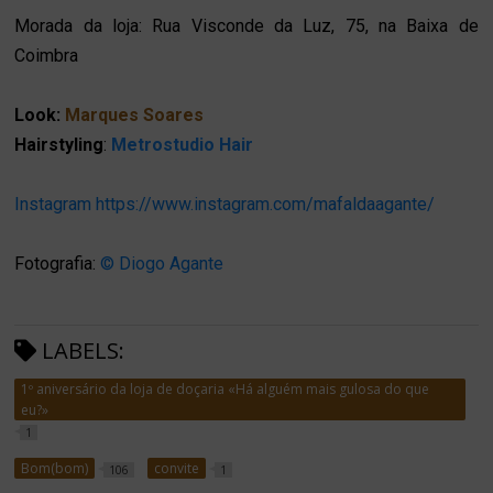
Morada da loja: Rua Visconde da Luz, 75, na Baixa de
Coimbra
Look:
Marques Soares
Hairstyling
:
Metrostudio Hair
Instagram
https://www.instagram.com/mafaldaagante/
Fotografia:
© Diogo Agante
LABELS:
1º aniversário da loja de doçaria «Há alguém mais gulosa do que
eu?»
1
Bom(bom)
convite
106
1