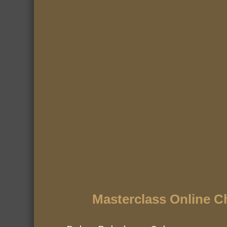
Saudável
, no qual encontram ideias doces 
Esta é a sugestão da semana para o Wi-Fi
Cruz, Rodrigo Gomes e Daniel Fontoura, a pa
será às 21 horas.
Feliz 2021 para todos os
Masterclass Online C