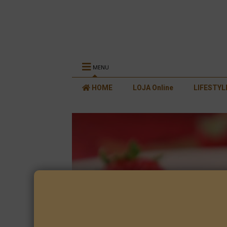
MENU
HOME
LOJA Online
LIFESTYL