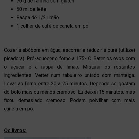
70 g de farinha sem glúten
50 ml de leite
Raspa de 1/2 limão
1 colher de café de canela em pó
Cozer a abóbora em água, escorrer e reduzir a puré (utilizei
picadora). Pré-aquecer o forno a 175º C. Bater os ovos com
o açúcar e a raspa de limão. Misturar os restantes
ingredientes. Verter num tabuleiro untado com manteiga.
Levar ao forno entre 20 a 25 minutos. Depende se gostam
do bolo mais ou menos cremoso. Eu deixei 15 minutos, mas
ficou demasiado cremoso. Podem polvilhar com mais
canela em pó.
Os livros: