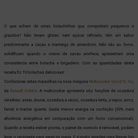
O que acham de umas bolachinhas que conquistam pequenos e
graúdos? Não levam glúten, nem açúcar refinado, têm um sabor
predominante a cacau e manteiga de amendoim. N
ão vão ao forno,
solidificam quando o creme de cacau arrefece, apresentam uma
consistência entre bolacha e brigadeiro. Com as quantidades desta
receita fiz 19 bolachas deliciosas!
Confecionei estas maravilhas
na nova máquina
Multicooker Good To Go
,
da
Russell Hobbs
. A multicooker apresenta oito funções de cozedura
versáteis: assar, dourar, cozedura a vácuo, cozedura lenta, a vapor, arroz,
ferver e manter quente. Gasta menos energia na confeção (59% mais
eficiência energética em comparação com um forno convencional).
Quando a receita estiver pronta, o painel de controlo é removível, podem
levar o recipiente para servir na mesa. E é muito simples para limpar (no