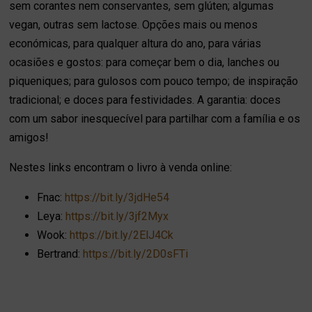
sem corantes nem conservantes, sem glúten; algumas
vegan, outras sem lactose. Opções mais ou menos
económicas, para qualquer altura do ano, para várias
ocasiões e gostos: para começar bem o dia, lanches ou
piqueniques; para gulosos com pouco tempo; de inspiração
tradicional; e doces para festividades. A garantia: doces
com um sabor inesquecível para partilhar com a família e os
amigos!
Nestes links encontram o livro à venda online:
Fnac:
https://bit.ly/3jdHe54
Leya:
https://bit.ly/3jf2Myx
Wook:
https://bit.ly/2ElJ4Ck
Bertrand:
https://bit.ly/2D0sFTi