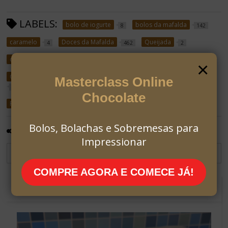
LABELS:
bolo de iogurte
bolos da mafalda
8
142
caramelo
Doces da Mafalda
Queijada
4
462
2
queijada de iogurte
1
×
Queijada de Iogurte e Leite Condensado com Caramelo de Laranja
Masterclass Online
1
Chocolate
Receitas
663
Bolos, Bolachas e Sobremesas para
PARTILHAR:
Impressionar
COMPRE AGORA E COMECE JÁ!
RECOMENDADO PARA TI