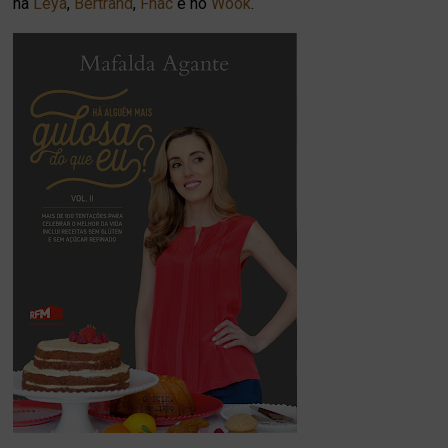
na
Leya
,
Bertrand
,
Fnac
e no
Wook
.