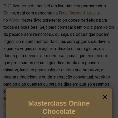
O 2º livro está disponível em livrarias e supermercados.
Online, está com desconto na
Fnac
,
Bertrand
,
Leya
, e
no
Wook
. Neste livro apresento os doces perfeitos para
todas as ocasiões. Seja para começar bem o dia; para «o dia
do pecado sem remorsos», ou seja, os doces que podem
ingerir sem sentimentos de culpa, com opções saudáveis,
algumas vegan, sem açúcar refinado ou sem glúten; os
doces para devorar sem demoras, para aqueles dias em
que precisamos de uma gulodice pronta em poucos
minutos; lanches para qualquer guloso que se preze; as
receitas tradicionais ou de inspiração conventual; receitas
para os dias quentes ou para os dias em que só estamos
bem acompanhados com uma chávena de chá a fumegar
×
entre as mãos; e os bolos perfeitos para festas, para
Masterclass Online
celebrar o melhor da vida.
Chocolate