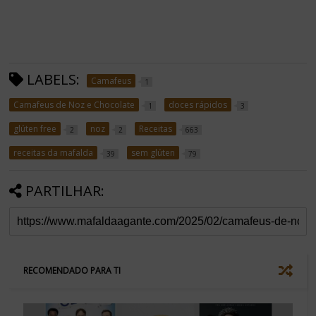
LABELS:
Camafeus
1
Camafeus de Noz e Chocolate
doces rápidos
1
3
glúten free
noz
Receitas
2
2
663
receitas da mafalda
sem glúten
39
79
PARTILHAR:
RECOMENDADO PARA TI