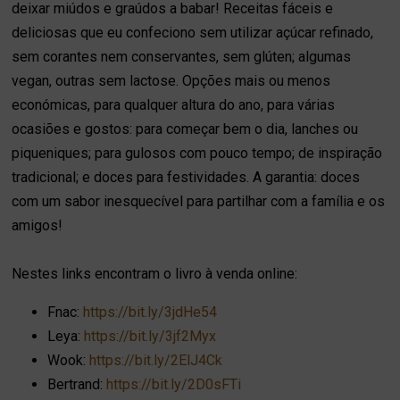
deixar miúdos e graúdos a babar! Receitas fáceis e
deliciosas que eu confeciono sem utilizar açúcar refinado,
sem corantes nem conservantes, sem glúten; algumas
vegan, outras sem lactose. Opções mais ou menos
económicas, para qualquer altura do ano, para várias
ocasiões e gostos: para começar bem o dia, lanches ou
piqueniques; para gulosos com pouco tempo; de inspiração
tradicional; e doces para festividades. A garantia: doces
com um sabor inesquecível para partilhar com a família e os
amigos!
Nestes links encontram o livro à venda online:
Fnac:
https://bit.ly/3jdHe54
Leya:
https://bit.ly/3jf2Myx
Wook:
https://bit.ly/2ElJ4Ck
Bertrand:
https://bit.ly/2D0sFTi