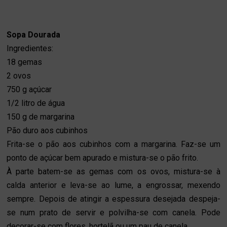
Sopa Dourada
Ingredientes:
18 gemas
2 ovos
750 g açúcar
1/2 litro de água
150 g de margarina
Pão duro aos cubinhos
Frita-se o pão aos cubinhos com a margarina. Faz-se um
ponto de açúcar bem apurado e mistura-se o pão frito.
À parte batem-se as gemas com os ovos, mistura-se à
calda anterior e leva-se ao lume, a engrossar, mexendo
sempre. Depois de atingir a espessura desejada despeja-
se num prato de servir e polvilha-se com canela. Pode
decorar-se com flores, hortelã ou um pau de canela.