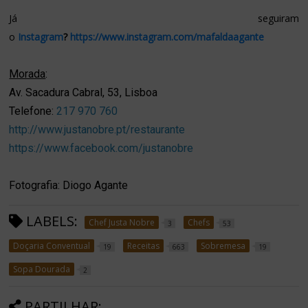
Já seguiram
o
Instagram
?
https://www.instagram.com/mafaldaagante
Morada
:
Av. Sacadura Cabral, 53, Lisboa
Telefone:
217 970 760
http://www.justanobre.pt/restaurante
https://www.facebook.com/justanobre
Fotografia: Diogo Agante
LABELS:
Chef Justa Nobre
Chefs
3
53
Doçaria Conventual
Receitas
Sobremesa
19
663
19
Sopa Dourada
2
PARTILHAR: