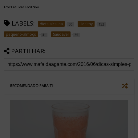
Foto: Eat Clean Food Now
LABELS:
dieta alcalina
Healthy
30
152
pequeno-almoço
Saudável
41
35
PARTILHAR:
RECOMENDADO PARA TI