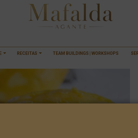
E
RECEITAS
TEAM BUILDINGS | WORKSHOPS
SE