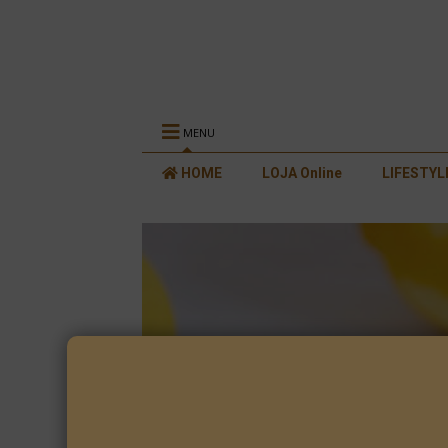
MENU
HOME
LOJA Online
LIFESTYL