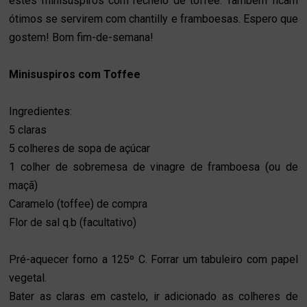
estes minisuspiros com recheio de toffee. Também ficam
ótimos se servirem com chantilly e framboesas. Espero que
gostem! Bom fim-de-semana!
Minisuspiros com Toffee
Ingredientes:
5 claras
5 colheres de sopa de açúcar
1 colher de sobremesa de vinagre de framboesa (ou de
maçã)
Caramelo (toffee) de compra
Flor de sal q.b (facultativo)
Pré-aquecer forno a 125º C. Forrar um tabuleiro com papel
vegetal.
Bater as claras em castelo, ir adicionado as colheres de