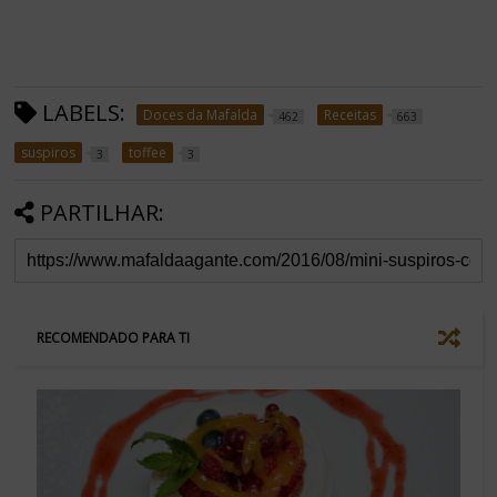
LABELS:
Doces da Mafalda
Receitas
462
663
suspiros
toffee
3
3
PARTILHAR:
RECOMENDADO PARA TI