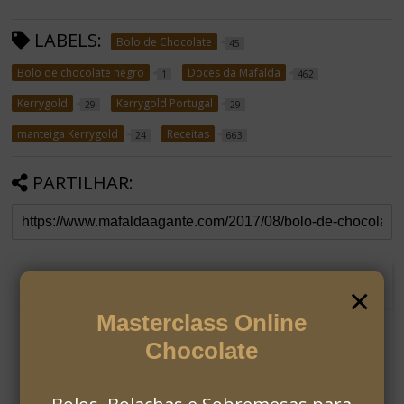
LABELS:
Bolo de Chocolate
45
Bolo de chocolate negro
Doces da Mafalda
1
462
Kerrygold
Kerrygold Portugal
29
29
manteiga Kerrygold
Receitas
24
663
PARTILHAR:
RECOMENDADO PARA TI
×
Masterclass Online
Chocolate