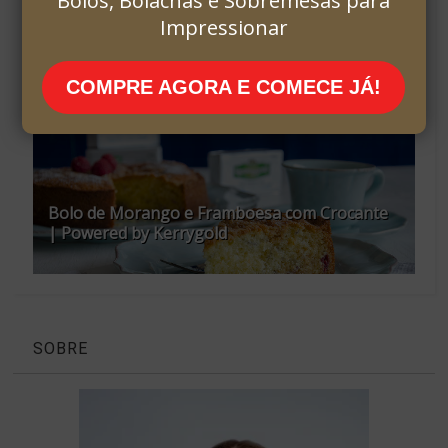
Bolos, Bolachas e Sobremesas para
Impressionar
Mega Passatempo Kerrygold + Novo Livro
COMPRE AGORA E COMECE JÁ!
Bolo de Morango e Framboesa com Crocante
| Powered by Kerrygold
SOBRE