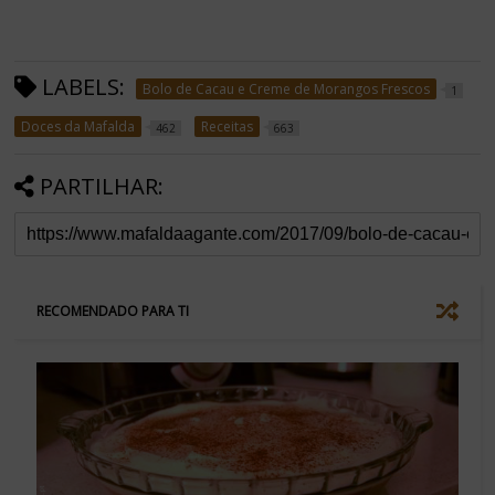
LABELS:
Bolo de Cacau e Creme de Morangos Frescos
1
Doces da Mafalda
Receitas
462
663
PARTILHAR:
RECOMENDADO PARA TI