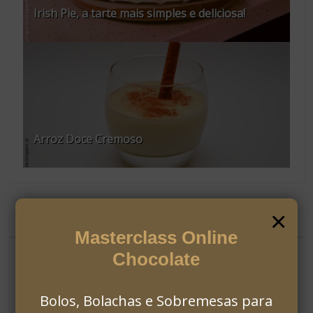
Irish Pie, a tarte mais simples e deliciosa!
Arroz Doce Cremoso
×
SOBRE
Masterclass Online
Chocolate
Bolos, Bolachas e Sobremesas para