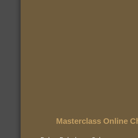
Panquecas Fofas de Maçã
O Meu Arroz Doce Cremoso
Masterclass Online C