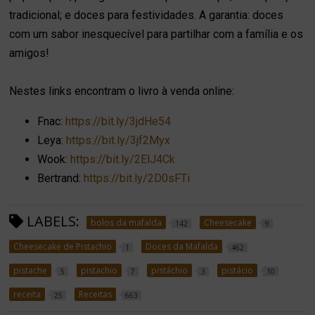
tradicional; e doces para festividades. A garantia: doces
com um sabor inesquecível para partilhar com a família e os
amigos!
Nestes links encontram o livro à venda online:
Fnac:
https://bit.ly/3jdHe54
Leya:
https://bit.ly/3jf2Myx
Wook:
https://bit.ly/2ElJ4Ck
Bertrand:
https://bit.ly/2D0sFTi
LABELS:
bolos da mafalda
Cheesecake
142
9
Cheesecake de Pistachio
Doces da Mafalda
1
462
pistache
pistachio
pistáchio
pistácio
5
7
3
10
receita
Receitas
25
663