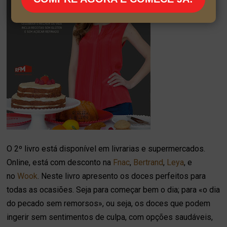
O 2º livro está disponível em livrarias e supermercados.
Online, está com desconto na
Fnac
,
Bertrand
,
Leya
, e
no
Wook
. Neste livro apresento os doces perfeitos para
todas as ocasiões. Seja para começar bem o dia; para «o dia
do pecado sem remorsos», ou seja, os doces que podem
ingerir sem sentimentos de culpa, com opções saudáveis,