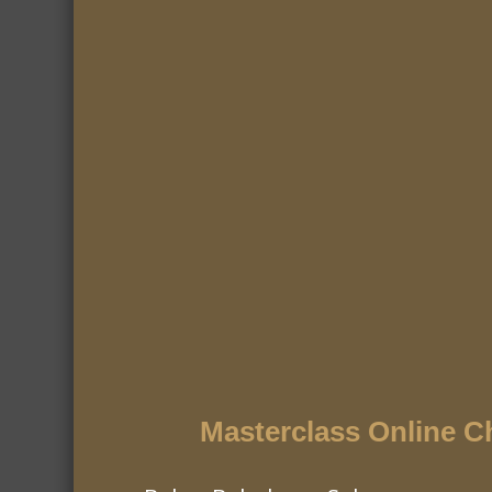
Masterclass Online C