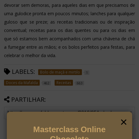
devorar sem demoras, para aqueles dias em que precisamos de
uma gulodice pronta em poucos minutos; lanches para qualquer
guloso que se preze; as receitas tradicionais ou de inspiração
conventual; receitas para os dias quentes ou para os dias em
que só estamos bem acompanhados com uma chávena de chá
a fumegar entre as mãos; e os bolos perfeitos para festas, para
celebrar o melhor da vida.
LABELS:
Bolo de maçã e mirtilo
1
Doces da Mafalda
Receitas
462
663
PARTILHAR:
×
Masterclass Online
RECOMENDADO PARA TI
Chocolate