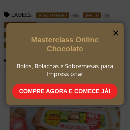
LABELS:
Doces da Mafalda
queques
462
13
Queques cenoura
4
×
Queques de Cenoura Azeite Noz e Canela
Receitas
1
663
Masterclass Online
sem açúcar refinado
41
Chocolate
PARTILHAR:
Bolos, Bolachas e Sobremesas para
Impressionar
COMPRE AGORA E COMECE JÁ!
RECOMENDADO PARA TI