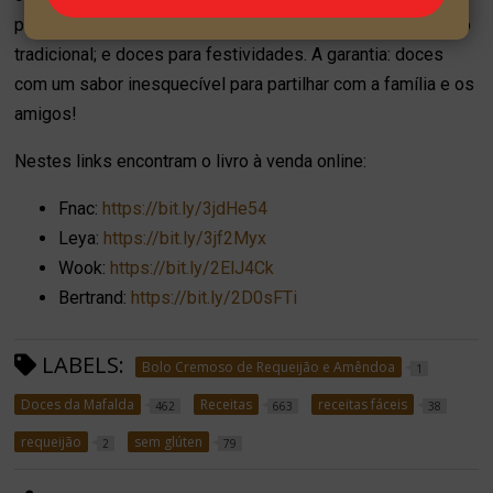
piqueniques; para gulosos com pouco tempo; de inspiração
tradicional; e doces para festividades. A garantia: doces
com um sabor inesquecível para partilhar com a família e os
amigos!
Nestes links encontram o livro à venda online:
Fnac:
https://bit.ly/3jdHe54
Leya:
https://bit.ly/3jf2Myx
Wook:
https://bit.ly/2ElJ4Ck
Bertrand:
https://bit.ly/2D0sFTi
LABELS:
Bolo Cremoso de Requeijão e Amêndoa
1
Doces da Mafalda
Receitas
receitas fáceis
462
663
38
requeijão
sem glúten
2
79