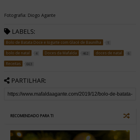
Fotografia: Diogo Agante
LABELS:
Bolo de Batata Doce e Iogurte com Glacé de Baunilha
1
bolo de natal
Doces da Mafalda
doces de natal
4
462
6
Receitas
663
PARTILHAR:
RECOMENDADO PARA TI